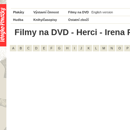
Plakáty
Výstavní činnost
Filmy na DVD
English version
Hudba
Knihy/časopisy
Ostatní zboží
Filmy na DVD - Herci - Irena 
A
B
C
D
E
F
G
H
I
J
K
L
M
N
O
P