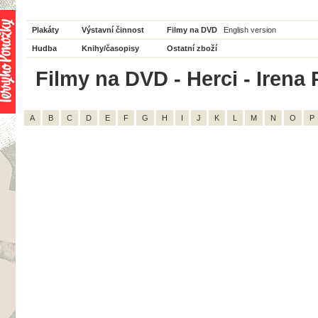
Plakáty
Výstavní činnost
Filmy na DVD
English version
Hudba
Knihy/časopisy
Ostatní zboží
Filmy na DVD - Herci - Irena 
A
B
C
D
E
F
G
H
I
J
K
L
M
N
O
P