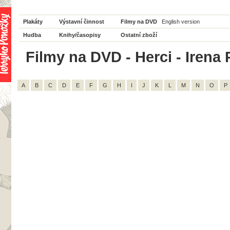
Plakáty
Výstavní činnost
Filmy na DVD
English version
Hudba
Knihy/časopisy
Ostatní zboží
Filmy na DVD - Herci - Irena 
A
B
C
D
E
F
G
H
I
J
K
L
M
N
O
P