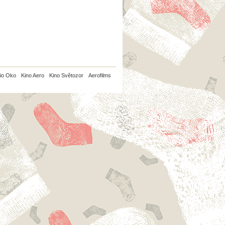
io Oko
Kino Aero
Kino Světozor
Aerofilms