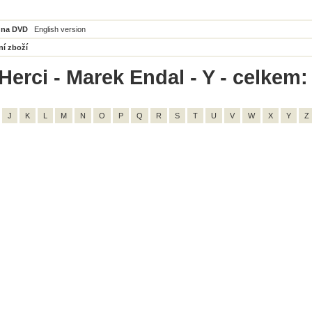
 na DVD
English version
ní zboží
Herci - Marek Endal - Y - celkem:
J
K
L
M
N
O
P
Q
R
S
T
U
V
W
X
Y
Z