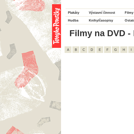
Plakáty
Výstavní činnost
Filmy
Hudba
Knihy/časopisy
Ostat
Filmy na DVD - 
A
B
C
D
E
F
G
H
I