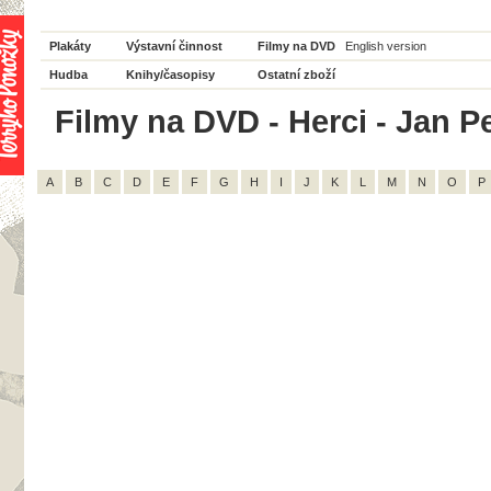
Plakáty
Výstavní činnost
Filmy na DVD
English version
Hudba
Knihy/časopisy
Ostatní zboží
Filmy na DVD - Herci - Jan Pe
A
B
C
D
E
F
G
H
I
J
K
L
M
N
O
P