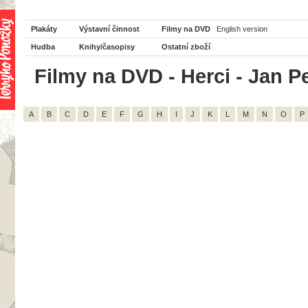
Plakáty
Výstavní činnost
Filmy na DVD
English version
Hudba
Knihy/časopisy
Ostatní zboží
Filmy na DVD - Herci - Jan Pe
A
B
C
D
E
F
G
H
I
J
K
L
M
N
O
P