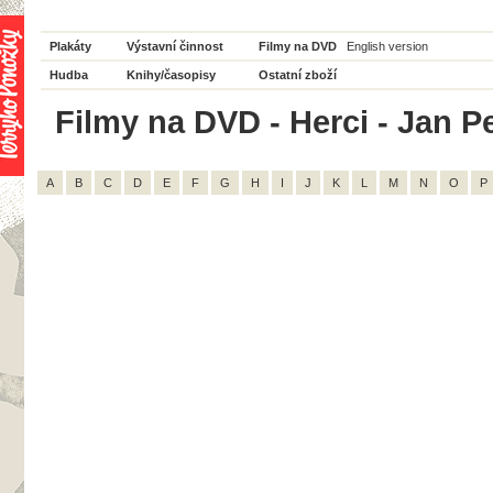
Plakáty
Výstavní činnost
Filmy na DVD
English version
Hudba
Knihy/časopisy
Ostatní zboží
Filmy na DVD - Herci - Jan Pe
A
B
C
D
E
F
G
H
I
J
K
L
M
N
O
P