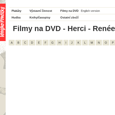
Plakáty
Výstavní činnost
Filmy na DVD
English version
Hudba
Knihy/časopisy
Ostatní zboží
Filmy na DVD - Herci - Renée
A
B
C
D
E
F
G
H
I
J
K
L
M
N
O
P