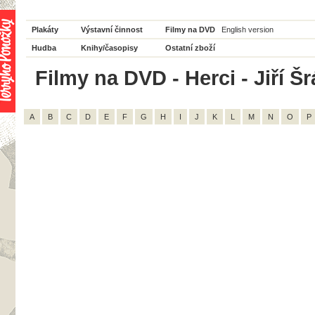
Plakáty
Výstavní činnost
Filmy na DVD
English version
Hudba
Knihy/časopisy
Ostatní zboží
Filmy na DVD - Herci - Jiří Š
A
B
C
D
E
F
G
H
I
J
K
L
M
N
O
P