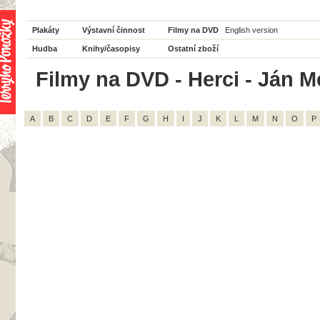
Plakáty
Výstavní činnost
Filmy na DVD
English version
Hudba
Knihy/časopisy
Ostatní zboží
Filmy na DVD - Herci - Ján Me
A
B
C
D
E
F
G
H
I
J
K
L
M
N
O
P