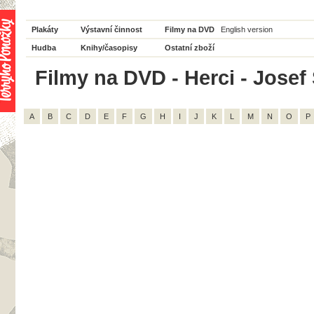
Plakáty
Výstavní činnost
Filmy na DVD
English version
Hudba
Knihy/časopisy
Ostatní zboží
Filmy na DVD - Herci - Josef 
A
B
C
D
E
F
G
H
I
J
K
L
M
N
O
P