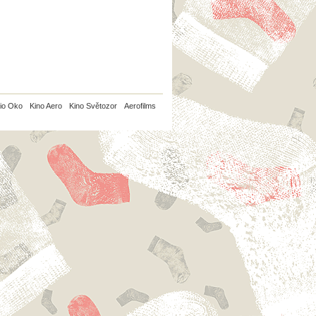
io Oko
Kino Aero
Kino Světozor
Aerofilms