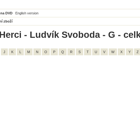
 na DVD
English version
ní zboží
Herci - Ludvík Svoboda - G - cel
J
K
L
M
N
O
P
Q
R
S
T
U
V
W
X
Y
Z