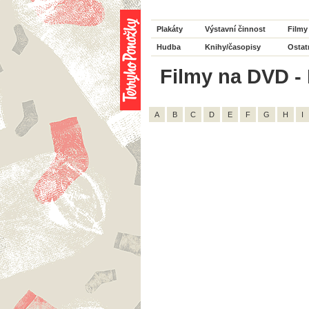
Plakáty
Výstavní činnost
Filmy
Hudba
Knihy/časopisy
Ostat
Filmy na DVD - 
A
B
C
D
E
F
G
H
I