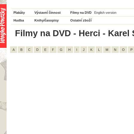
Plakáty
Výstavní činnost
Filmy na DVD
English version
Hudba
Knihy/časopisy
Ostatní zboží
Filmy na DVD - Herci - Karel
A
B
C
D
E
F
G
H
I
J
K
L
M
N
O
P