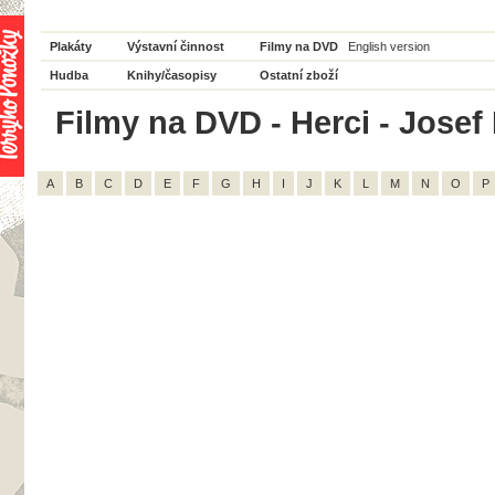
Plakáty
Výstavní činnost
Filmy na DVD
English version
Hudba
Knihy/časopisy
Ostatní zboží
Filmy na DVD - Herci - Josef 
A
B
C
D
E
F
G
H
I
J
K
L
M
N
O
P