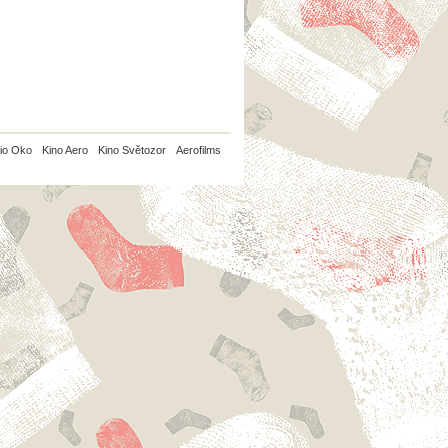
io Oko
Kino Aero
Kino Světozor
Aerofilms