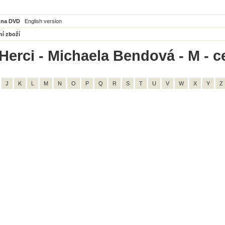
 na DVD
English version
ní zboží
Herci - Michaela Bendová - M - c
J
K
L
M
N
O
P
Q
R
S
T
U
V
W
X
Y
Z