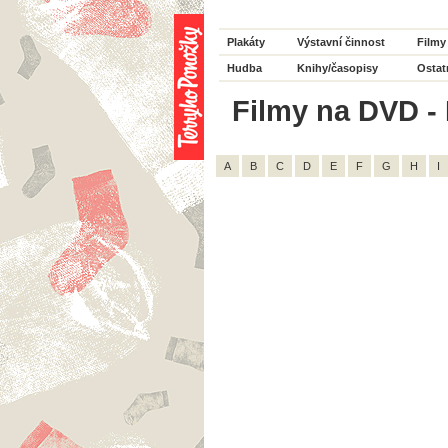
Plakáty
Výstavní činnost
Filmy
Hudba
Knihy/časopisy
Ostat
Filmy na DVD - 
A
B
C
D
E
F
G
H
I