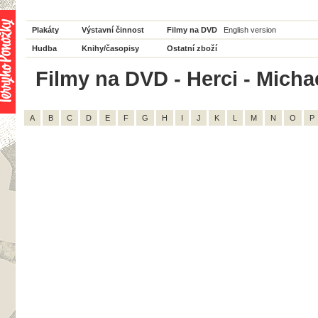
Plakáty
Výstavní činnost
Filmy na DVD
English version
Hudba
Knihy/časopisy
Ostatní zboží
Filmy na DVD - Herci - Micha
A
B
C
D
E
F
G
H
I
J
K
L
M
N
O
P