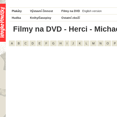
Plakáty
Výstavní činnost
Filmy na DVD
English version
Hudba
Knihy/časopisy
Ostatní zboží
Filmy na DVD - Herci - Micha
A
B
C
D
E
F
G
H
I
J
K
L
M
N
O
P