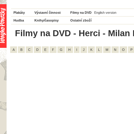
Plakáty
Výstavní činnost
Filmy na DVD
English version
Hudba
Knihy/časopisy
Ostatní zboží
Filmy na DVD - Herci - Milan 
A
B
C
D
E
F
G
H
I
J
K
L
M
N
O
P