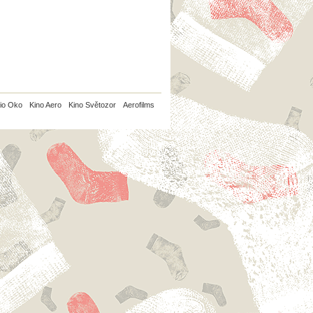
io Oko
Kino Aero
Kino Světozor
Aerofilms