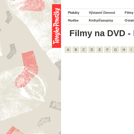
Plakáty
Výstavní činnost
Filmy
Hudba
Knihy/časopisy
Ostat
Filmy na DVD - H
A
B
C
D
E
F
G
H
I