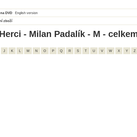
 na DVD
English version
ní zboží
erci - Milan Padalík - M - celkem
J
K
L
M
N
O
P
Q
R
S
T
U
V
W
X
Y
Z