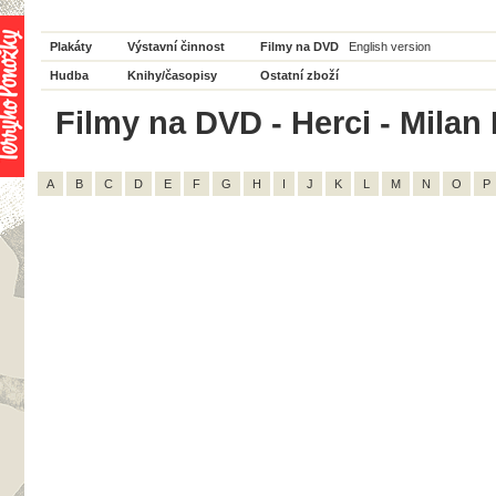
Plakáty
Výstavní činnost
Filmy na DVD
English version
Hudba
Knihy/časopisy
Ostatní zboží
Filmy na DVD - Herci - Milan P
A
B
C
D
E
F
G
H
I
J
K
L
M
N
O
P