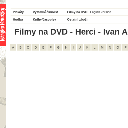
Plakáty
Výstavní činnost
Filmy na DVD
English version
Hudba
Knihy/časopisy
Ostatní zboží
Filmy na DVD - Herci - Ivan A
A
B
C
D
E
F
G
H
I
J
K
L
M
N
O
P