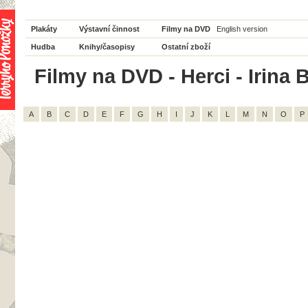
Plakáty
Výstavní činnost
Filmy na DVD
English version
Hudba
Knihy/časopisy
Ostatní zboží
Filmy na DVD - Herci - Irina 
A
B
C
D
E
F
G
H
I
J
K
L
M
N
O
P