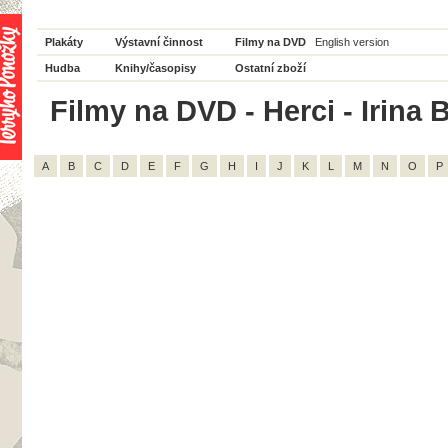
Plakáty
Výstavní činnost
Filmy na DVD
English version
Hudba
Knihy/časopisy
Ostatní zboží
Filmy na DVD - Herci - Irina 
A
B
C
D
E
F
G
H
I
J
K
L
M
N
O
P