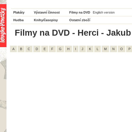
Plakáty
Výstavní činnost
Filmy na DVD
English version
Hudba
Knihy/časopisy
Ostatní zboží
Filmy na DVD - Herci - Jakub 
A
B
C
D
E
F
G
H
I
J
K
L
M
N
O
P