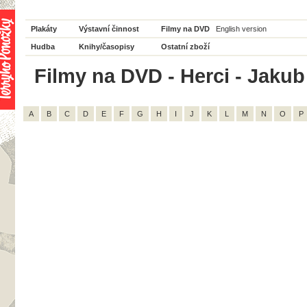
Plakáty
Výstavní činnost
Filmy na DVD
English version
Hudba
Knihy/časopisy
Ostatní zboží
Filmy na DVD - Herci - Jakub 
A
B
C
D
E
F
G
H
I
J
K
L
M
N
O
P