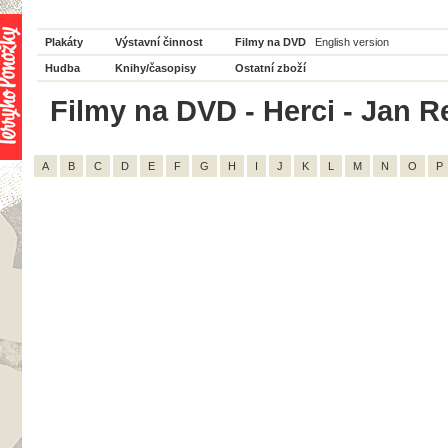
Plakáty
Výstavní činnost
Filmy na DVD
English version
Hudba
Knihy/časopisy
Ostatní zboží
Filmy na DVD - Herci - Jan Re
A
B
C
D
E
F
G
H
I
J
K
L
M
N
O
P