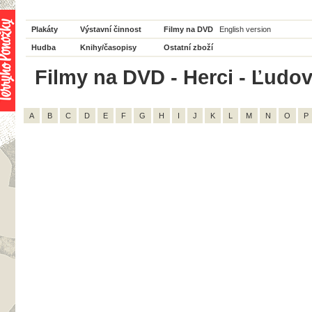
Plakáty
Výstavní činnost
Filmy na DVD
English version
Hudba
Knihy/časopisy
Ostatní zboží
Filmy na DVD - Herci - Ľudov
A
B
C
D
E
F
G
H
I
J
K
L
M
N
O
P