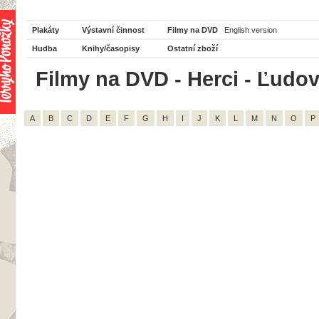
Plakáty
Výstavní činnost
Filmy na DVD
English version
Hudba
Knihy/časopisy
Ostatní zboží
Filmy na DVD - Herci - Ľudov
A
B
C
D
E
F
G
H
I
J
K
L
M
N
O
P