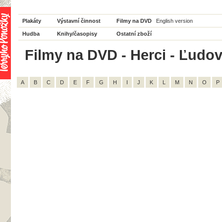
Plakáty
Výstavní činnost
Filmy na DVD
English version
Hudba
Knihy/časopisy
Ostatní zboží
Filmy na DVD - Herci - Ľudov
A
B
C
D
E
F
G
H
I
J
K
L
M
N
O
P