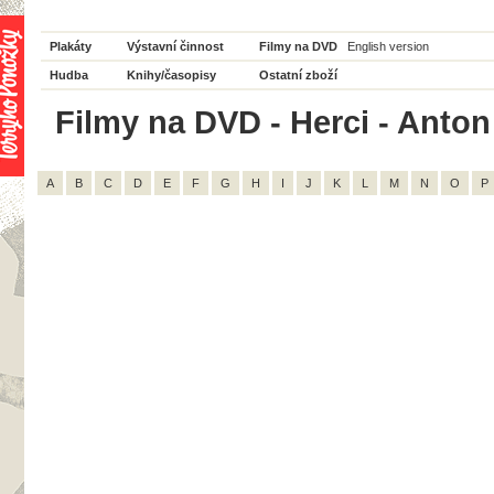
Plakáty
Výstavní činnost
Filmy na DVD
English version
Hudba
Knihy/časopisy
Ostatní zboží
Filmy na DVD - Herci - Anton 
A
B
C
D
E
F
G
H
I
J
K
L
M
N
O
P