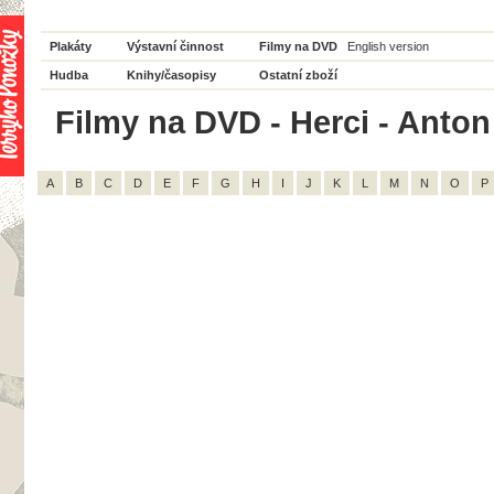
Plakáty
Výstavní činnost
Filmy na DVD
English version
Hudba
Knihy/časopisy
Ostatní zboží
Filmy na DVD - Herci - Anton
A
B
C
D
E
F
G
H
I
J
K
L
M
N
O
P