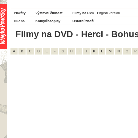
Plakáty
Výstavní činnost
Filmy na DVD
English version
Hudba
Knihy/časopisy
Ostatní zboží
Filmy na DVD - Herci - Bohus
A
B
C
D
E
F
G
H
I
J
K
L
M
N
O
P