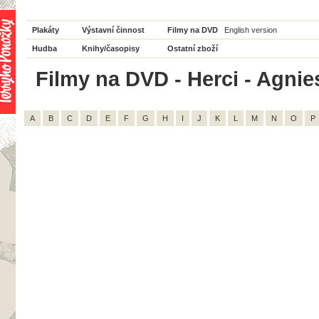
Plakáty
Výstavní činnost
Filmy na DVD
English version
Hudba
Knihy/časopisy
Ostatní zboží
Filmy na DVD - Herci - Agnies
A
B
C
D
E
F
G
H
I
J
K
L
M
N
O
P