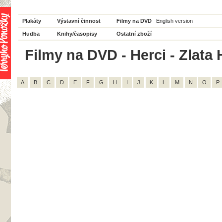
Plakáty
Výstavní činnost
Filmy na DVD
English version
Hudba
Knihy/časopisy
Ostatní zboží
Filmy na DVD - Herci - Zlata 
A
B
C
D
E
F
G
H
I
J
K
L
M
N
O
P