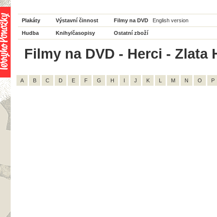
Plakáty
Výstavní činnost
Filmy na DVD
English version
Hudba
Knihy/časopisy
Ostatní zboží
Filmy na DVD - Herci - Zlata 
A
B
C
D
E
F
G
H
I
J
K
L
M
N
O
P