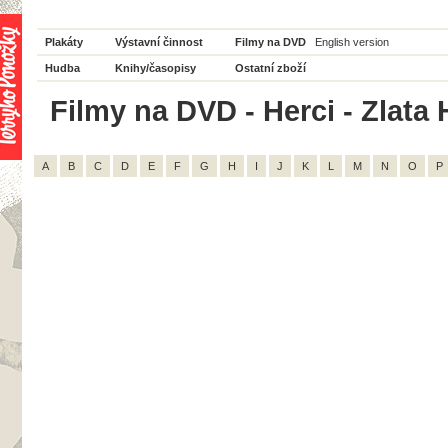
Plakáty
Výstavní činnost
Filmy na DVD
English version
Hudba
Knihy/časopisy
Ostatní zboží
Filmy na DVD - Herci - Zlata 
A
B
C
D
E
F
G
H
I
J
K
L
M
N
O
P