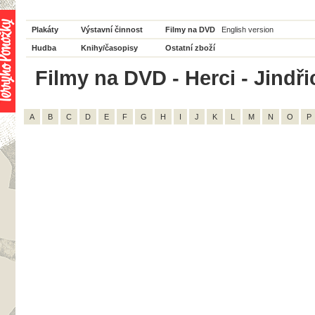
Plakáty
Výstavní činnost
Filmy na DVD
English version
Hudba
Knihy/časopisy
Ostatní zboží
Filmy na DVD - Herci - Jindřic
A
B
C
D
E
F
G
H
I
J
K
L
M
N
O
P