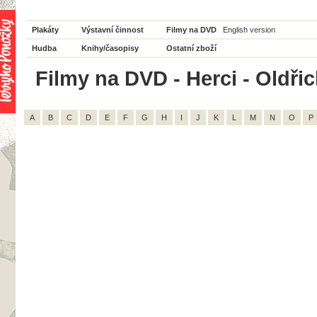
Plakáty
Výstavní činnost
Filmy na DVD
English version
Hudba
Knihy/časopisy
Ostatní zboží
Filmy na DVD - Herci - Oldřic
A
B
C
D
E
F
G
H
I
J
K
L
M
N
O
P