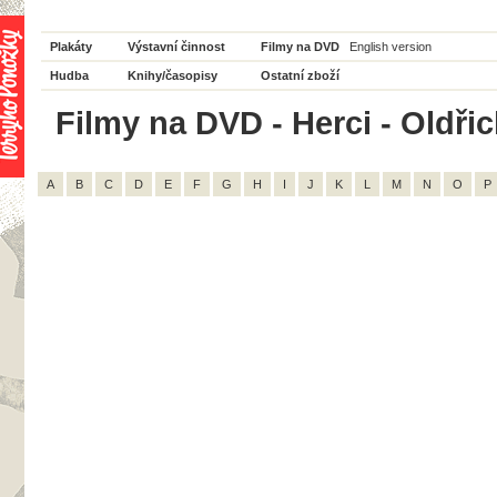
Plakáty
Výstavní činnost
Filmy na DVD
English version
Hudba
Knihy/časopisy
Ostatní zboží
Filmy na DVD - Herci - Oldřic
A
B
C
D
E
F
G
H
I
J
K
L
M
N
O
P