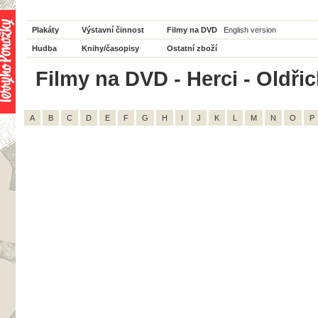
Plakáty
Výstavní činnost
Filmy na DVD
English version
Hudba
Knihy/časopisy
Ostatní zboží
Filmy na DVD - Herci - Oldřic
A
B
C
D
E
F
G
H
I
J
K
L
M
N
O
P