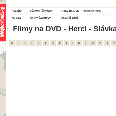
Plakáty
Výstavní činnost
Filmy na DVD
English version
Hudba
Knihy/časopisy
Ostatní zboží
Filmy na DVD - Herci - Slávk
A
B
C
D
E
F
G
H
I
J
K
L
M
N
O
P