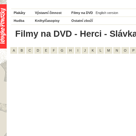
Plakáty
Výstavní činnost
Filmy na DVD
English version
Hudba
Knihy/časopisy
Ostatní zboží
Filmy na DVD - Herci - Slávk
A
B
C
D
E
F
G
H
I
J
K
L
M
N
O
P