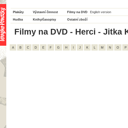
Plakáty
Výstavní činnost
Filmy na DVD
English version
Hudba
Knihy/časopisy
Ostatní zboží
Filmy na DVD - Herci - Jitka 
A
B
C
D
E
F
G
H
I
J
K
L
M
N
O
P