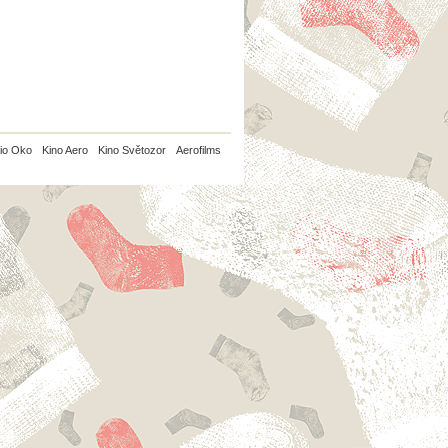
io Oko
Kino Aero
Kino Světozor
Aerofilms