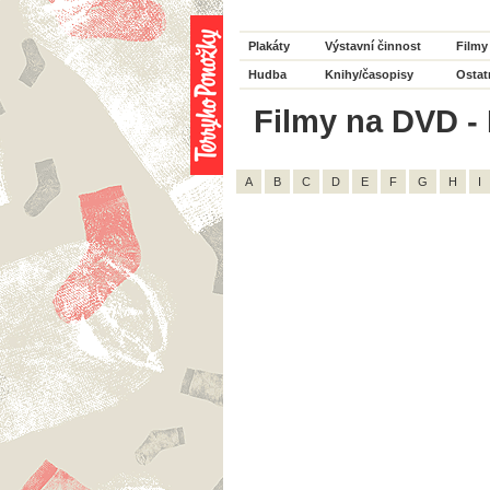
Plakáty
Výstavní činnost
Filmy
Hudba
Knihy/časopisy
Ostat
Filmy na DVD - 
A
B
C
D
E
F
G
H
I