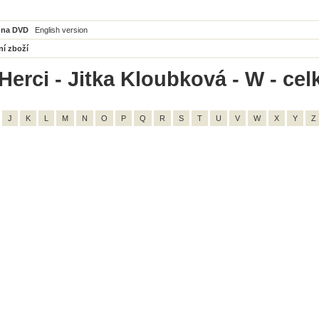
 na DVD
English version
ní zboží
Herci - Jitka Kloubková - W - cel
J
K
L
M
N
O
P
Q
R
S
T
U
V
W
X
Y
Z