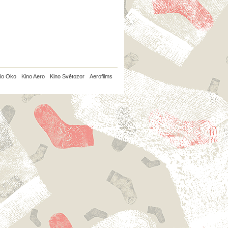
io Oko
Kino Aero
Kino Světozor
Aerofilms