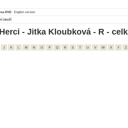
 na DVD
English version
ní zboží
Herci - Jitka Kloubková - R - cel
J
K
L
M
N
O
P
Q
R
S
T
U
V
W
X
Y
Z