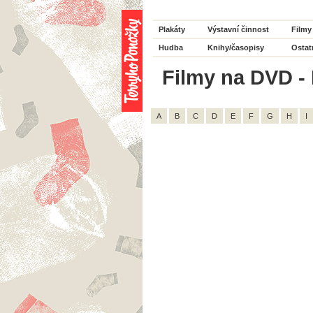
Plakáty
Výstavní činnost
Filmy
Hudba
Knihy/časopisy
Ostat
Filmy na DVD - 
A
B
C
D
E
F
G
H
I