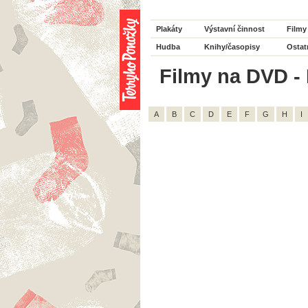
Plakáty
Výstavní činnost
Filmy
Hudba
Knihy/časopisy
Ostat
Filmy na DVD - 
A
B
C
D
E
F
G
H
I