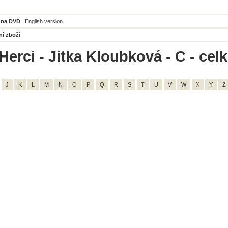
 na DVD
English version
ní zboží
Herci - Jitka Kloubková - C - cel
J
K
L
M
N
O
P
Q
R
S
T
U
V
W
X
Y
Z