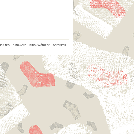
io Oko
Kino Aero
Kino Světozor
Aerofilms