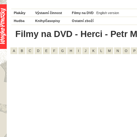
Plakáty
Výstavní činnost
Filmy na DVD
English version
Hudba
Knihy/časopisy
Ostatní zboží
Filmy na DVD - Herci - Petr M
A
B
C
D
E
F
G
H
I
J
K
L
M
N
O
P