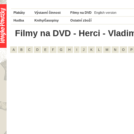
Plakáty
Výstavní činnost
Filmy na DVD
English version
Hudba
Knihy/časopisy
Ostatní zboží
Filmy na DVD - Herci - Vladi
A
B
C
D
E
F
G
H
I
J
K
L
M
N
O
P