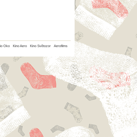
io Oko
Kino Aero
Kino Světozor
Aerofilms