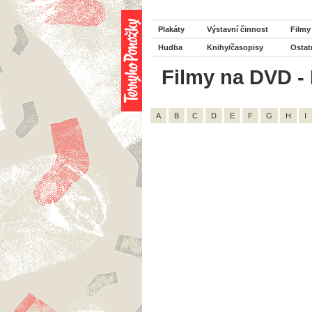
Plakáty
Výstavní činnost
Filmy
Hudba
Knihy/časopisy
Ostat
Filmy na DVD - 
A
B
C
D
E
F
G
H
I