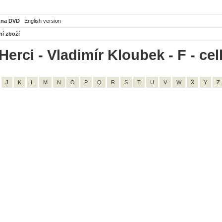
 na DVD
English version
ní zboží
Herci - Vladimír Kloubek - F - ce
J
K
L
M
N
O
P
Q
R
S
T
U
V
W
X
Y
Z