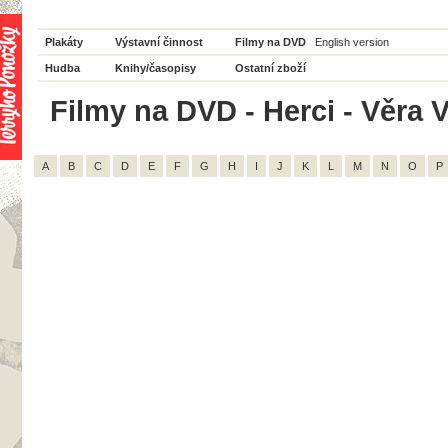
Plakáty
Výstavní činnost
Filmy na DVD
English version
Hudba
Knihy/časopisy
Ostatní zboží
Filmy na DVD - Herci - Věra 
A
B
C
D
E
F
G
H
I
J
K
L
M
N
O
P